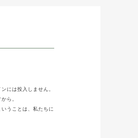
インには投入しません。
すから。
ということは、私たちに